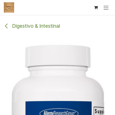
Ir al contenido
Digestivo & Intestinal