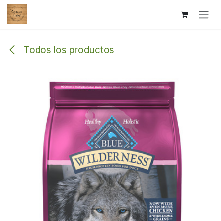
Ir al contenido
Todos los productos