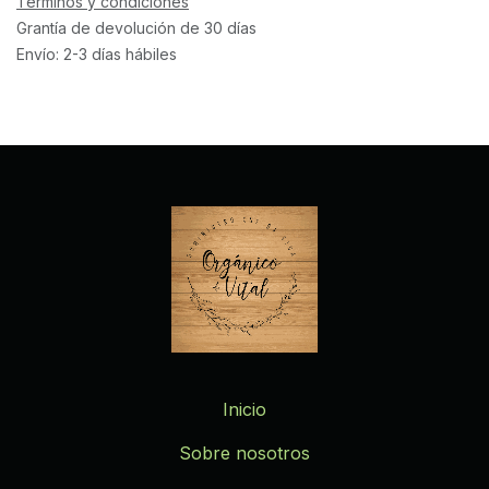
Términos y condiciones
Grantía de devolución de 30 días
Envío: 2-3 días hábiles
Inicio
Sobre nosotros