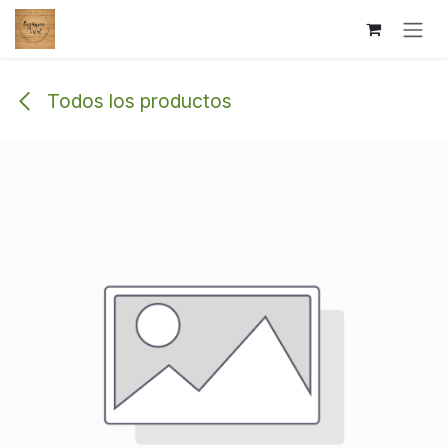
Ir al contenido
Todos los productos