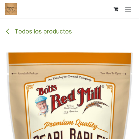
Ir al contenido
Todos los productos