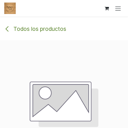
Ir al contenido
Todos los productos