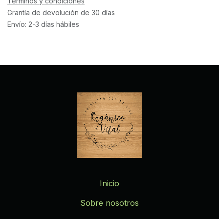
Términos y condiciones
Grantía de devolución de 30 días
Envío: 2-3 días hábiles
Inicio
Sobre nosotros