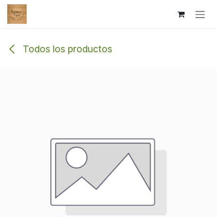
Ir al contenido
Todos los productos