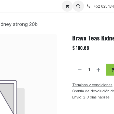
+52 625 13
idney strong 20b
Bravo Teas Kidn
$
180.68
Términos y condiciones
Grantía de devolución d
Envío: 2-3 días hábiles