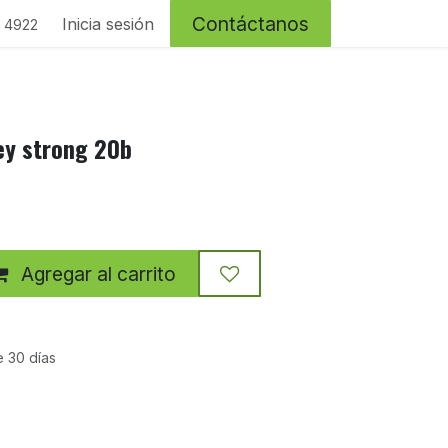
Contáctanos
Inicia sesión
4 4922
ey strong 20b
Agregar al carrito
e 30 días