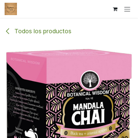
Ir al contenido
Todos los productos