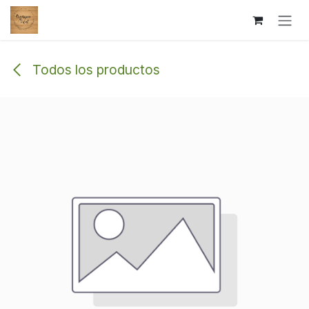
Ir al contenido
Todos los productos