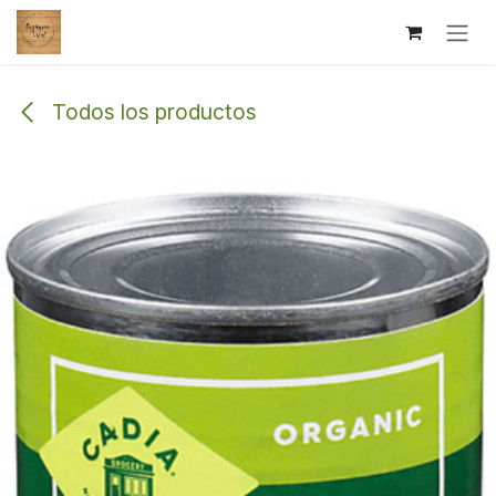
Ir al contenido
Todos los productos