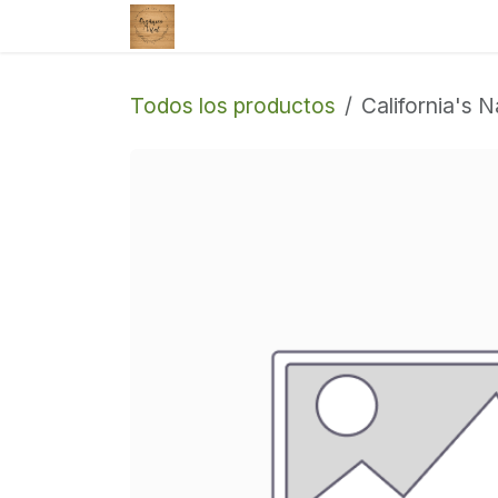
Ir al contenido
Tienda
Enviar un correo
Todos los productos
California's 