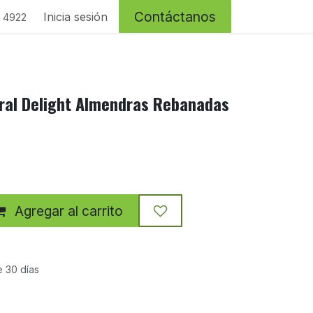
Contáctanos
Inicia sesión
4 4922
ural Delight Almendras Rebanadas
Agregar al carrito
e 30 días