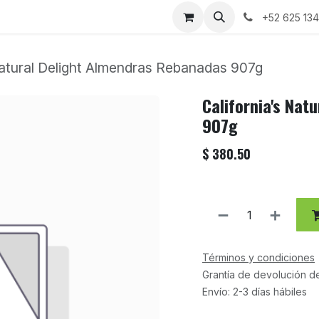
+52 625 13
Natural Delight Almendras Rebanadas 907g
California's Nat
907g
$
380.50
Términos y condiciones
Grantía de devolución d
Envío: 2-3 días hábiles