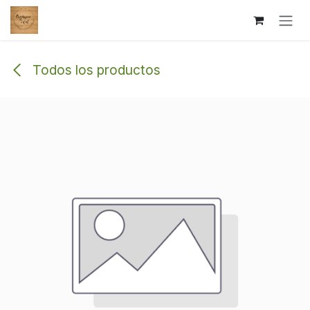
Ir al contenido
Todos los productos