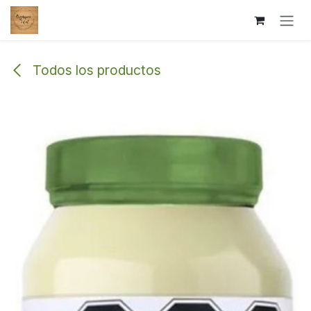
Ir al contenido
Todos los productos