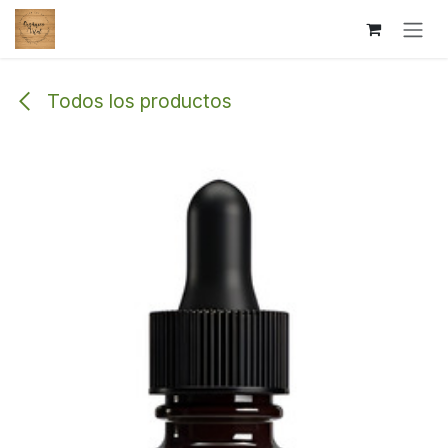
Ir al contenido
Todos los productos