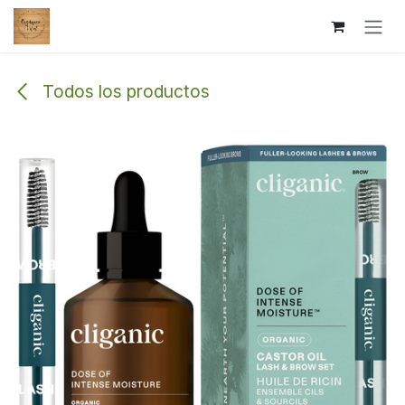
Ir al contenido
Todos los productos