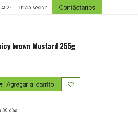
Contáctanos
Inicia sesión
4 4922
picy brown Mustard 255g
Agregar al carrito
e 30 días