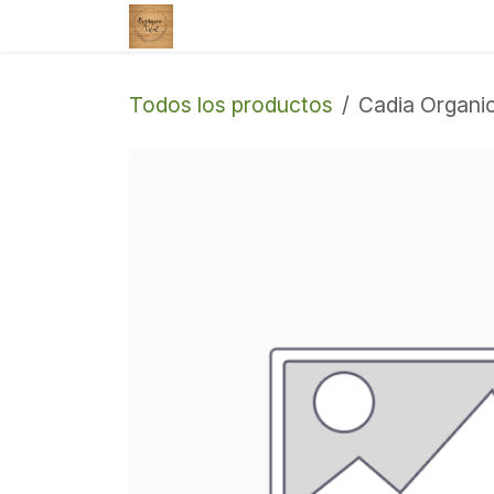
Ir al contenido
Tienda
Enviar un correo
Todos los productos
Cadia Organi