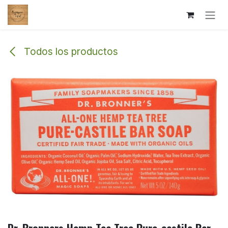
Ir al contenido
Todos los productos