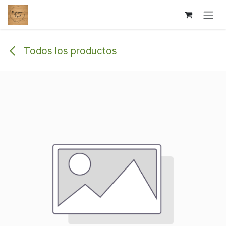
Ir al contenido
Todos los productos