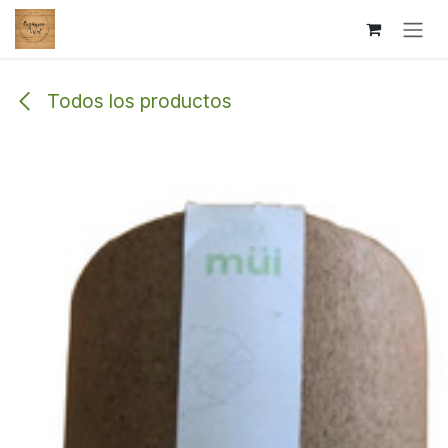
Ir al contenido
Todos los productos