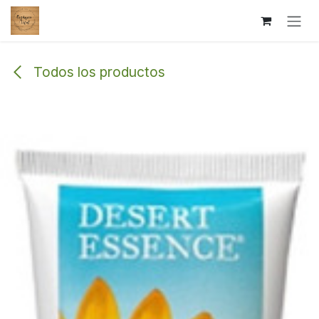
Ir al contenido
Todos los productos