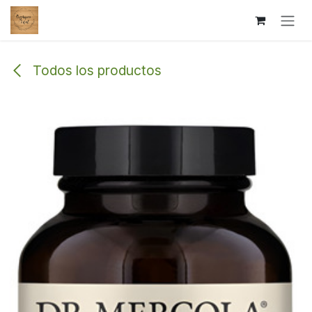
Ir al contenido
Todos los productos