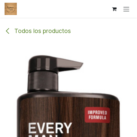
Ir al contenido
Todos los productos