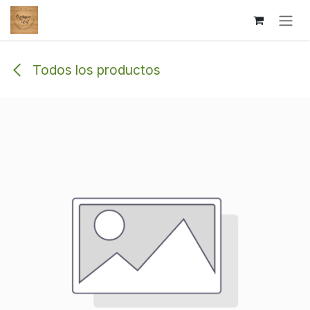
Ir al contenido
Todos los productos