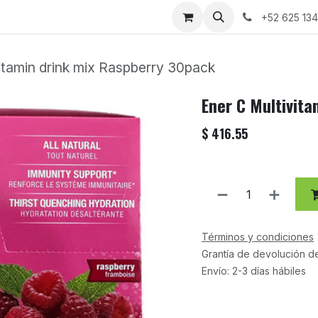
+52 625 13
itamin drink mix Raspberry 30pack
Ener C Multivit
$
416.55
Términos y condiciones
Grantía de devolución d
Envío: 2-3 días hábiles