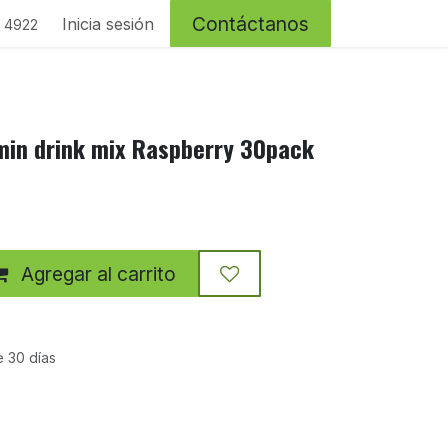
Contáctanos
Inicia sesión
4 4922
amin drink mix Raspberry 30pack
Agregar al carrito
e 30 días