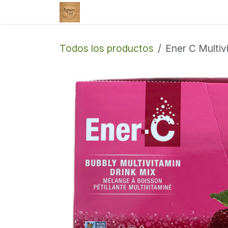
Ir al contenido
Tienda
Enviar un correo
Todos los productos
Ener C Multiv