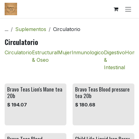
Ir al contenido
...
Suplementos
Circulatorio
Circulatorio
Circulatorio
Estructural
Mujer
Inmunologico
Digestivo
Homb
& Oseo
&
Intestinal
Bravo Teas Lion's Mane tea
Bravo Teas Blood pressure
20b
tea 20b
$
194.07
$
180.68
Bravo Teas Blood
Child Life Liquid Iron Berry