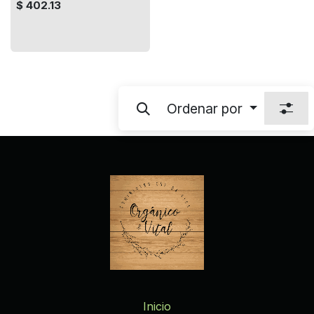
$
402.13
Ordenar por
Inicio