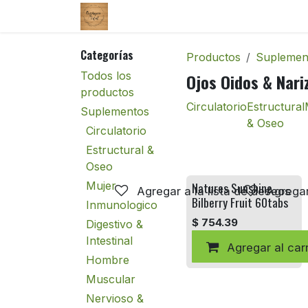
Ir al contenido
Tienda
Enviar un correo
Categorías
Productos
Suplemen
Todos los
Ojos Oidos & Nari
productos
Circulatorio
Estructural
Suplementos
& Oseo
Circulatorio
Estructural &
Oseo
Mujer
Natures Sunshine
Agregar a la lista de deseos
Agregar
Bilberry Fruit 60tabs
Inmunologico
$
754.39
Digestivo &
Intestinal
Agregar al carr
Hombre
Muscular
Nervioso &