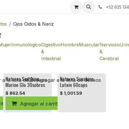
+52 625 13
tos
Ojos Oidos & Nariz
z
Mujer
Inmunologico
Digestivo
Hombre
Muscular
Nervioso
Urin
&
&
Intestinal
Cerebral
Natures Sunshine
Natures Sunshine
 a la lista de deseos
Agregar a la lista de deseos
Marine Glo 30sobres
Lutein 60caps
$
862.54
$
1,001.59
ito
Agregar al carrito