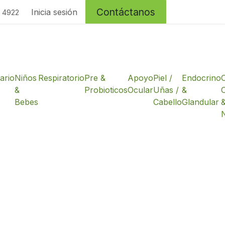
Contáctanos
Inicia sesión
4 4922
ario
Niños
Respiratorio
Pre &
Apoyo
Piel /
Endocrino
&
Probioticos
Ocular
Uñas /
&
Bebes
Cabello
Glandular